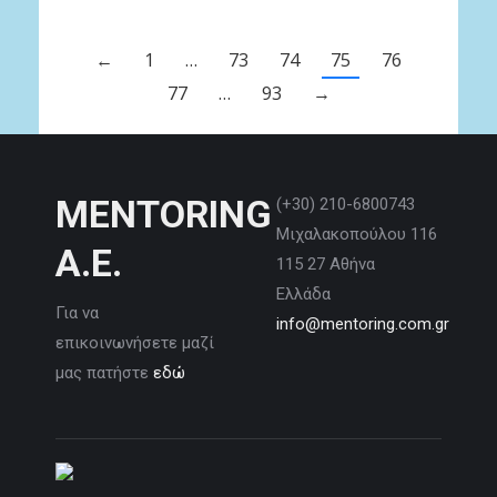
←
1
…
73
74
75
76
77
…
93
→
MENTORING
(+30) 210-6800743
Μιχαλακοπούλου 116
Α.Ε.
115 27 Αθήνα
Ελλάδα
Για να
info@mentoring.com.gr
επικοινωνήσετε μαζί
μας πατήστε
εδώ