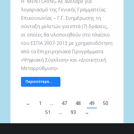
Η MENTORING ΑΕ ανέλαβε για
λογαριασμό της Γενικής Γραμματείας
Επικοινωνίας – Γ.Γ. Ενημέρωσης τη
σύνταξη μελετών για επτά (7) δράσεις,
οι οποίες θα υλοποιηθούν στο πλαίσιο
του ΕΣΠΑ 2007-2013 με χρηματοδότηση
από τα Επιχειρησιακά Προγράμματα
«Ψηφιακή Σύγκλιση» και «Διοικητική
Μεταρρύθμιση».
Περισσότερα…
←
1
…
47
48
49
50
51
…
93
→