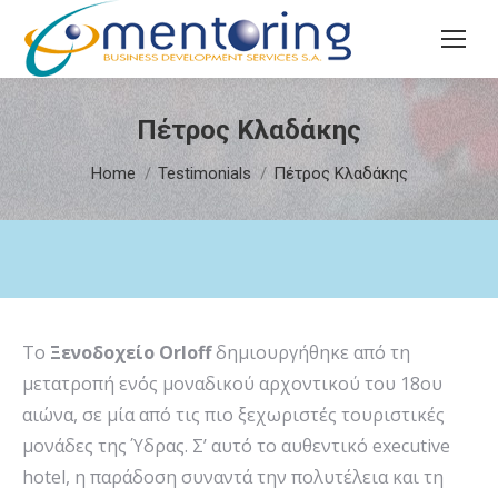
Search:
Πέτρος Κλαδάκης
You are here:
Home
Testimonials
Πέτρος Κλαδάκης
Το
Ξενοδοχείο Orloff
δημιουργήθηκε από τη
μετατροπή ενός μοναδικού αρχοντικού του 18ου
αιώνα, σε μία από τις πιο ξεχωριστές τουριστικές
μονάδες της Ύδρας. Σ’ αυτό το αυθεντικό executive
hotel, η παράδοση συναντά την πολυτέλεια και τη