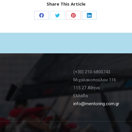
Share This Article
Share
Share
Share
Share
on
on
on
on
Facebook
Twitter
Pinterest
LinkedIn
(+30) 210-6800743
Μιχαλακοπούλου 116
115 27 Αθήνα
Ελλάδα
info@mentoring.com.gr