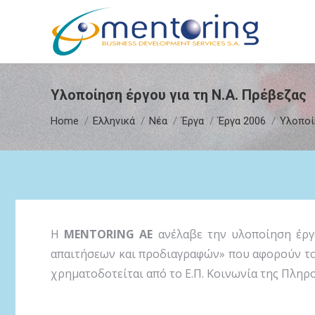
Υλοποίηση έργου για τη Ν.Α. Πρέβεζας
You are here:
Home
Ελληνικά
Νέα
Έργα
Έργα 2006
Υλοποίη
H
MENTORING AE
ανέλαβε την υλοποίηση έργ
απαιτήσεων και προδιαγραφών» που αφορούν τ
χρηματοδοτείται από το Ε.Π. Κοινωνία της Πληρ