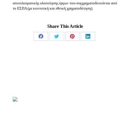
αποτελεσματικής υλοποίησης έργων που συγχρηματοδοτούνται από
το ΕΣΠΑ (με κοινοτική και εθνική χρηματοδότηση).
Share This Article
Share
Share
Share
Share
on
on
on
on
Facebook
Twitter
Pinterest
LinkedIn