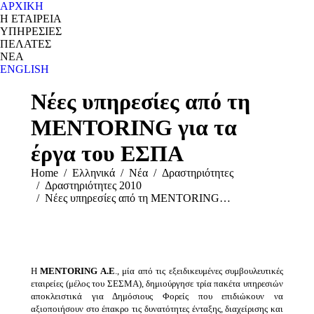
ΑΡΧΙΚΗ
Η ΕΤΑΙΡΕΙΑ
ΥΠΗΡΕΣΙΕΣ
ΠΕΛΑΤΕΣ
ΝΕΑ
ENGLISH
Search:
Νέες υπηρεσίες από τη
MENTORING για τα
έργα του ΕΣΠΑ
You are here:
Home
Ελληνικά
Νέα
Δραστηριότητες
Δραστηριότητες 2010
Νέες υπηρεσίες από τη MENTORING…
Η
MENTORING A.E
., μία από τις εξειδικευμένες συμβουλευτικές
εταιρείες (μέλος του ΣΕΣΜΑ), δημιούργησε τρία πακέτα υπηρεσιών
αποκλειστικά για Δημόσιους Φορείς που επιδιώκουν να
αξιοποιήσουν στο έπακρο τις δυνατότητες ένταξης, διαχείρισης και