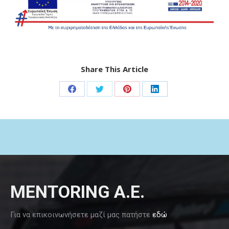
Share This Article
Share
Share
Share
Share
on
on
on
on
Facebook
Twitter
Pinterest
LinkedIn
MENTORING Α.Ε.
Για να επικοινωνήσετε μαζί μας πατήστε
εδώ