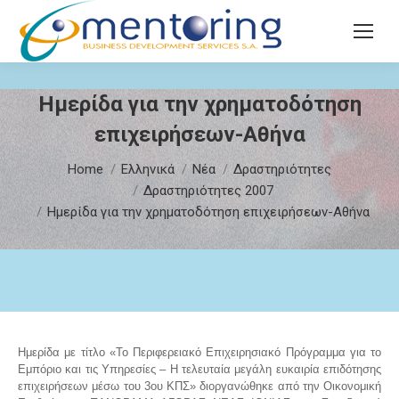
Search:
Ημερίδα για την χρηματοδότηση
επιχειρήσεων-Αθήνα
You are here:
Home
Ελληνικά
Νέα
Δραστηριότητες
Δραστηριότητες 2007
Ημερίδα για την χρηματοδότηση επιχειρήσεων-Αθήνα
Ημερίδα με τίτλο «Το Περιφερειακό Επιχειρησιακό Πρόγραμμα για το
Εμπόριο και τις Υπηρεσίες – H τελευταία μεγάλη ευκαιρία επιδότησης
επιχειρήσεων μέσω του 3ου ΚΠΣ» διοργανώθηκε από την Οικονομική