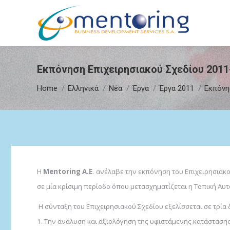
Εκπόνηση Επιχειρησιακού Σχεδίου 2011
You are here:
Home
Ελληνικά
Νέα
Έργα
Έργα 2011
Εκπόνη
Η
Mentoring Α.Ε
. ανέλαβε την εκπόνηση του Επιχειρησιακο
σε μία κρίσιμη περίοδο όπου μετασχηματίζεται η Τοπική Αυ
Η σύνταξη του Επιχειρησιακού Σχεδίου εξελίσσεται σε τρία
1. Την ανάλυση και αξιολόγηση της υφιστάμενης κατάσταση